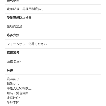
福利厚生
定年65歳 再雇用制度あり
受動喫煙防止措置
敷地内禁煙
応募方法
フォームからご応募ください
採用選考
面接 (1回)
特徴
賞与あり
転勤なし
中途入社50%以上
服装・髪色自由
未経験OK
学歴不問