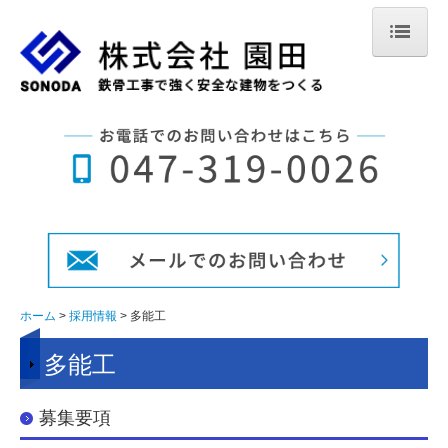
ホーム
ホーム
会社概要
業務案内
安全への取り組み
協力会社様募集
施工事例
採用情報
ホーム
採用情報
多能工
鉄骨鳶・鍛冶工 （経験５年以上）
多能工
鉄骨鳶・鍛冶工 （経験５年未満）
多能工
募集要項
工場スタッフ